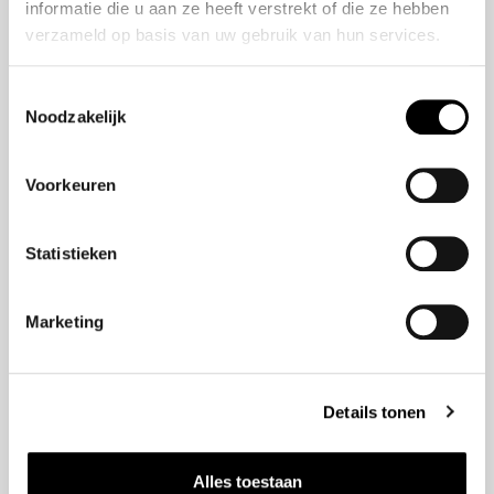
informatie die u aan ze heeft verstrekt of die ze hebben
Modellen
verzameld op basis van uw gebruik van hun services.
Jazz e:HEV
Toestemmingsselectie
HR-V e:HEV
Noodzakelijk
e:Ny1
Civic e:HEV
Voorkeuren
Civic Type R
ZR-V e:HEV
CR-V e:HEV & e:PHEV
Statistieken
Prelude e:HEV
Marketing
Navigatie
Aanbod
Details tonen
Service
Verzekeringen
Alles toestaan
Nieuws