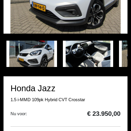
Item
1
Item
of
1
20
of
20
Honda Jazz
1.5 i-MMD 109pk Hybrid CVT Crosstar
€ 23.950,00
Nu voor: