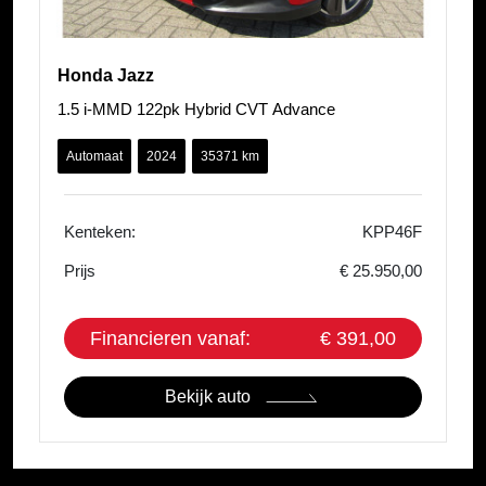
Honda Jazz
1.5 i-MMD 122pk Hybrid CVT Advance
Automaat
2024
35371 km
Kenteken:
KPP46F
Prijs
€ 25.950,00
Financieren vanaf:
€ 391,00
Bekijk auto