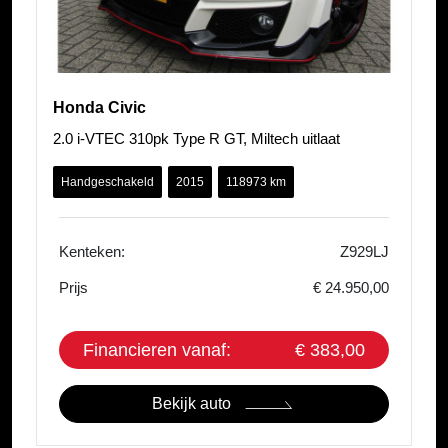
Honda Civic
2.0 i-VTEC 310pk Type R GT, Miltech uitlaat
Handgeschakeld
2015
118973 km
Kenteken:
Z929LJ
Prijs
€ 24.950,00
Financieren vanaf:
€ 383,00
Bekijk auto