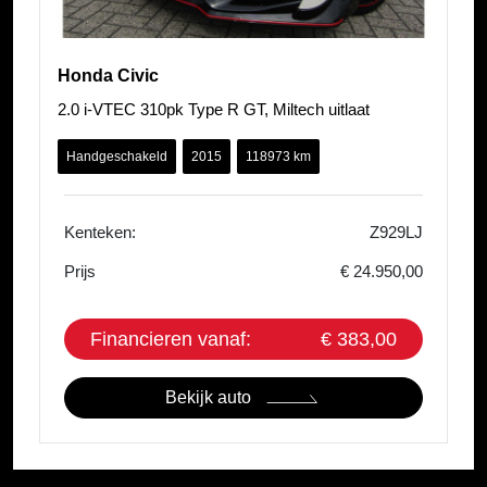
Honda Civic
2.0 i-VTEC 310pk Type R GT, Miltech uitlaat
Handgeschakeld
2015
118973 km
Kenteken:
Z929LJ
Prijs
€ 24.950,00
Financieren vanaf:
€ 383,00
Bekijk auto