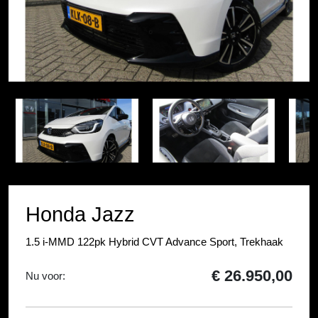
Item
1
Item
of
1
19
of
19
Honda Jazz
1.5 i-MMD 122pk Hybrid CVT Advance Sport, Trekhaak
€ 26.950,00
Nu voor: