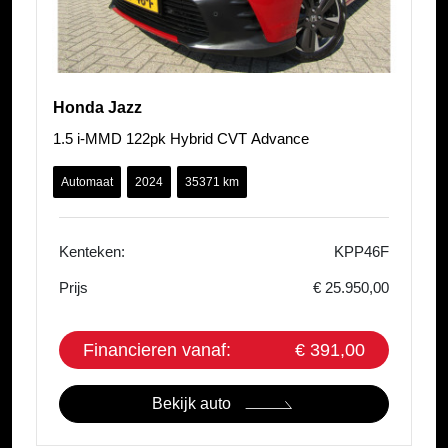
Honda Jazz
1.5 i-MMD 122pk Hybrid CVT Advance
Automaat
2024
35371 km
Kenteken:
KPP46F
Prijs
€ 25.950,00
Financieren vanaf:
€ 391,00
Bekijk auto