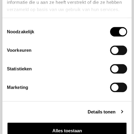
informatie die u aan ze heeft verstrekt of die ze hebben
Modellen
verzameld op basis van uw gebruik van hun services.
Jazz e:HEV
Toestemmingsselectie
HR-V e:HEV
Noodzakelijk
e:Ny1
Civic e:HEV
Voorkeuren
Civic Type R
ZR-V e:HEV
CR-V e:HEV & e:PHEV
Statistieken
Prelude e:HEV
Marketing
Navigatie
Aanbod
Details tonen
Service
Verzekeringen
Alles toestaan
Nieuws