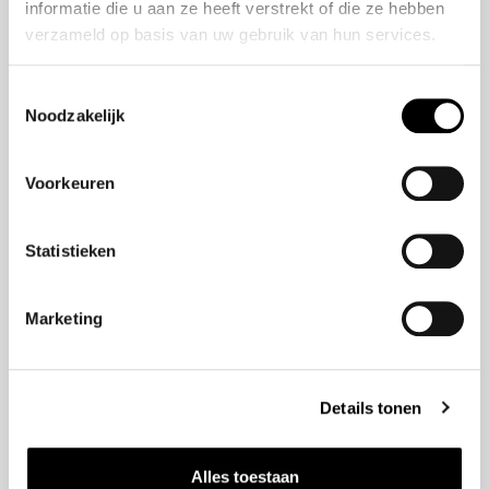
informatie die u aan ze heeft verstrekt of die ze hebben
Modellen
verzameld op basis van uw gebruik van hun services.
Jazz e:HEV
Toestemmingsselectie
HR-V e:HEV
Noodzakelijk
e:Ny1
Civic e:HEV
Voorkeuren
Civic Type R
ZR-V e:HEV
CR-V e:HEV & e:PHEV
Statistieken
Prelude e:HEV
Marketing
Navigatie
Aanbod
Details tonen
Service
Verzekeringen
Alles toestaan
Nieuws