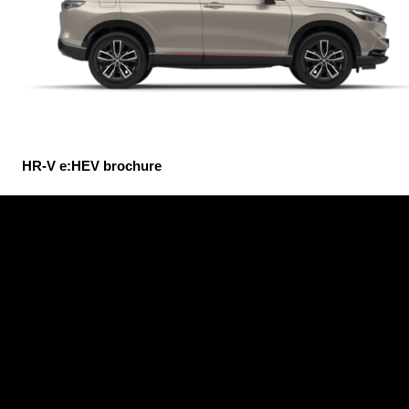
HR-V e:HEV brochure
HR-V e:HEV prijslijst