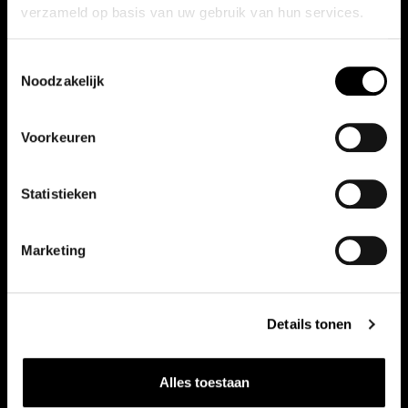
verzameld op basis van uw gebruik van hun services.
Toestemmingsselectie
Noodzakelijk
Samenvatting: het Honda-nieuws
Voorkeuren
van afgelopen zomer
26-08-2024 - Dealer
Statistieken
Civic
CR-V
HR-V
Hybride
Jazz
ZR-V
Marketing
Bericht bekijken
Details tonen
Alles toestaan